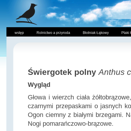
wstęp
Rolnictwo a przyroda
Błotniak Łąkowy
Ptaki 
Świergotek polny
Anthus c
Wygląd
Głowa i wierzch ciała żółtobrązowe
czarnymi przepaskami o jasnych ko
Ogon ciemny z białymi brzegami. Na
Nogi pomarańczowo-brązowe.