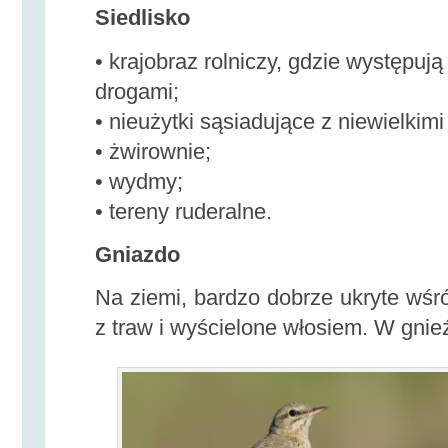
Siedlisko
• krajobraz rolniczy, gdzie występuj
drogami;
• nieużytki sąsiadujące z niewielkim
• żwirownie;
• wydmy;
• tereny ruderalne.
Gniazdo
Na ziemi, bardzo dobrze ukryte wśród
z traw i wyścielone włosiem. W gnieź